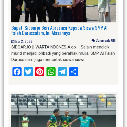
Bupati Sidoarjo Beri Apresiasi Kepada Siswa SMP Al
Falah Darussalam, Ini Alasannya
Comments Off!
Mei 2, 2026
SIDOARJO || WARTAINDONESIA.co – Selain mendidik
murid menjadi pribadi yang berahlak mulia, SMP Al Falah
Darussalam juga mencetak siswa siswi…
Facebook
Twitter
Pinterest
WhatsApp
Telegram
Share