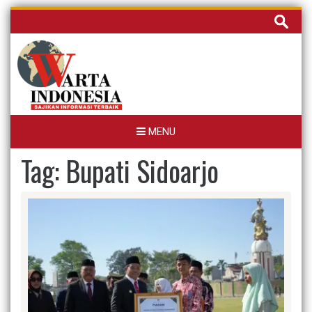
Skip
Cari
to
untuk:
content
MENU
Tag:
Bupati Sidoarjo