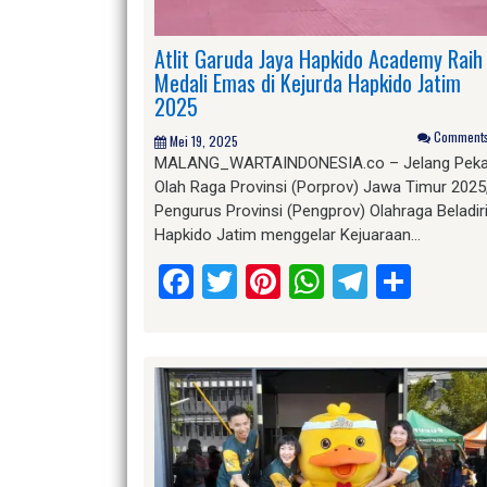
Atlit Garuda Jaya Hapkido Academy Raih
Medali Emas di Kejurda Hapkido Jatim
2025
Comments 
Mei 19, 2025
MALANG_WARTAINDONESIA.co – Jelang Pek
Olah Raga Provinsi (Porprov) Jawa Timur 2025
Pengurus Provinsi (Pengprov) Olahraga Beladir
Hapkido Jatim menggelar Kejuaraan…
Facebook
Twitter
Pinterest
WhatsApp
Telegr
Shar