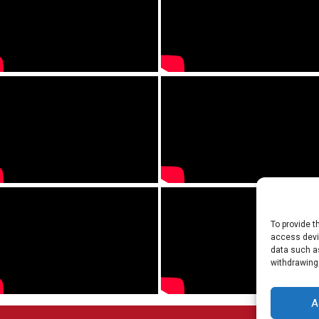
To provide t
access devic
data such as
withdrawing
A