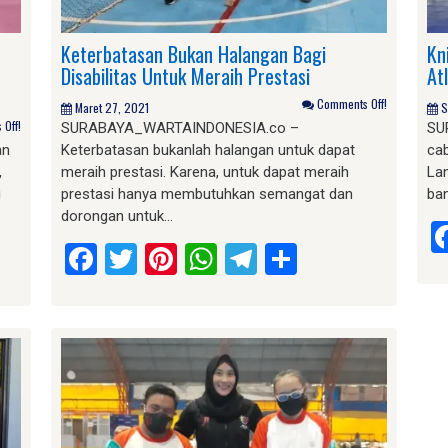
Keterbatasan Bukan Halangan Bagi
Kn
Disabilitas Untuk Meraih Prestasi
At
Comments Off!
Maret 27, 2021
S
Off!
SURABAYA_WARTAINDONESIA.co –
SU
an
Keterbatasan bukanlah halangan untuk dapat
cab
,
meraih prestasi. Karena, untuk dapat meraih
Lan
i
prestasi hanya membutuhkan semangat dan
ba
dorongan untuk…
am
e
Facebook
Twitter
Pinterest
WhatsApp
Telegram
Share