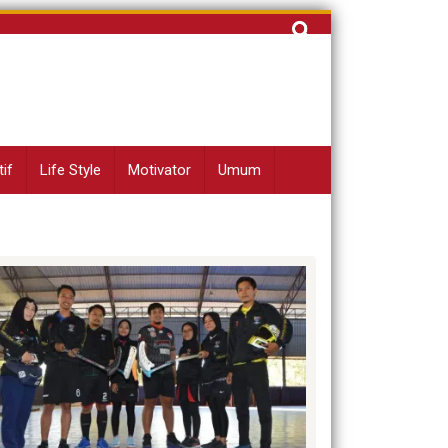
Cari
untuk:
if
Life Style
Motivator
Umum