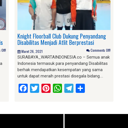
Knight Floorball Club Dukung Penyandang
is
Disabilitas Menjadi Atlit Berprestasi
Off!
Comments Off!
Maret 26, 2021
SURABAYA_WARTAINDONESIA.co – Semua anak
ma
Indonesia termasuk para penyandang Disabilitas
berhak mendapatkan kesempatan yang sama
untuk dapat meraih prestasi disegala bidang….
am
e
Facebook
Twitter
Pinterest
WhatsApp
Telegram
Share