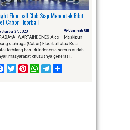
ight Floorball Club Siap Mencetak Bibit
let Cabor Floorball
Comments Off!
eptember 27, 2020
RABAYA_WARTAINDONESIA.co – Meskipun
ang olahraga (Cabor) Floorball atau Bola
tai terbilang baru di Indonesia namun sudah
nyak masyarakat khususnya generasi…
Facebook
Twitter
Pinterest
WhatsApp
Telegram
Share