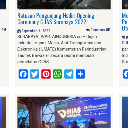
Ratusan Pengunjung Hadiri Opening
Me
Ceremony GIIAS Surabaya 2022
Pe
Ot
Off!
Comments Off!
September 14, 2022
SURABAYA_WARTAINDONESIA.co – Dirjen
D
Industri Logam, Mesin, Alat Transportasi dan
SU
Elektronika (ILMATE) Kementerian Perindustrian,
pam
Taufiek Bawazier secara resmi membuka
Ind
perhelatan GIIAS…
Su
am
e
Facebook
Twitter
Pinterest
WhatsApp
Telegram
Share