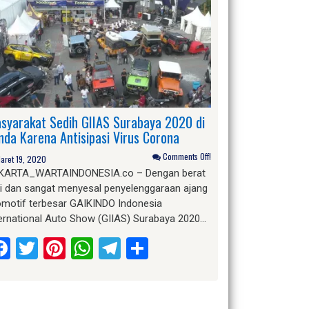
syarakat Sedih GIIAS Surabaya 2020 di
nda Karena Antisipasi Virus Corona
Comments Off!
aret 19, 2020
KARTA_WARTAINDONESIA.co – Dengan berat
ti dan sangat menyesal penyelenggaraan ajang
omotif terbesar GAIKINDO Indonesia
ternational Auto Show (GIIAS) Surabaya 2020…
Facebook
Twitter
Pinterest
WhatsApp
Telegram
Share