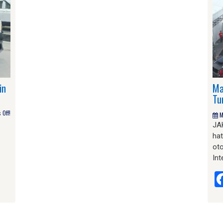
in
Ma
Tu
Off!
M
JA
ha
ot
In
am
e