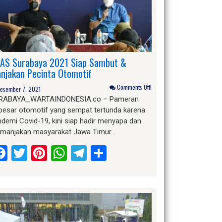
IAS Surabaya 2021 Siap Sambut &
njakan Pecinta Otomotif
Comments Off!
esember 7, 2021
RABAYA_WARTAINDONESIA.co – Pameran
rbesar otomotif yang sempat tertunda karena
demi Covid-19, kini siap hadir menyapa dan
manjakan masyarakat Jawa Timur…
Facebook
Twitter
Pinterest
WhatsApp
Telegram
Share