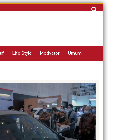
Cari
untuk:
if
Life Style
Motivator
Umum