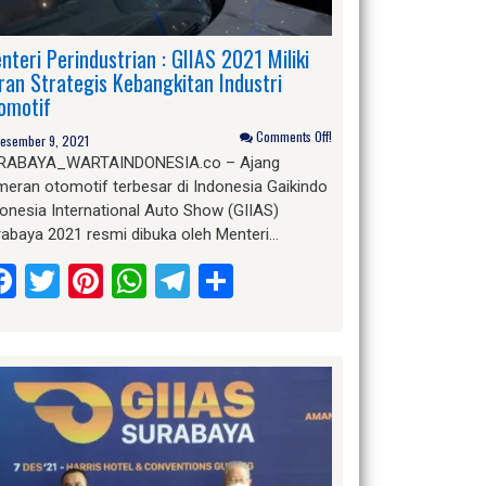
nteri Perindustrian : GIIAS 2021 Miliki
ran Strategis Kebangkitan Industri
omotif
Comments Off!
esember 9, 2021
RABAYA_WARTAINDONESIA.co – Ajang
eran otomotif terbesar di Indonesia Gaikindo
onesia International Auto Show (GIIAS)
rabaya 2021 resmi dibuka oleh Menteri…
Facebook
Twitter
Pinterest
WhatsApp
Telegram
Share