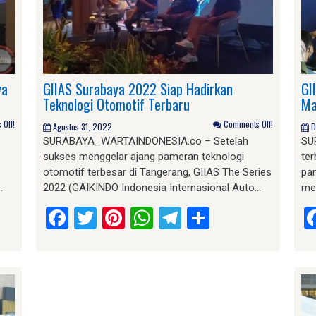
ya
GIIAS Surabaya 2022 Siap Hadirkan
GI
Teknologi Otomotif Terbaru
Ma
Off!
Comments Off!
Agustus 31, 2022
D
SURABAYA_WARTAINDONESIA.co – Setelah
SU
sukses menggelar ajang pameran teknologi
te
otomotif terbesar di Tangerang, GIIAS The Series
pan
…
2022 (GAIKINDO Indonesia Internasional Auto…
me
am
e
Facebook
Twitter
Pinterest
WhatsApp
Telegram
Share