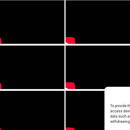
To provide t
access devic
data such as
withdrawing