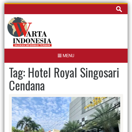
Skip
Cari
to
untuk:
content
MENU
Tag:
Hotel Royal Singosari
Cendana