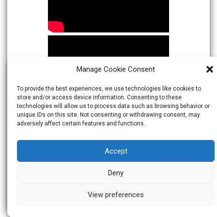
Manage Cookie Consent
To provide the best experiences, we use technologies like cookies to
store and/or access device information. Consenting to these
technologies will allow us to process data such as browsing behavior or
unique IDs on this site. Not consenting or withdrawing consent, may
adversely affect certain features and functions.
Accept
Deny
View preferences
© 2026
Warta Indonesia
Theme:
Skacero
by
icyNETS