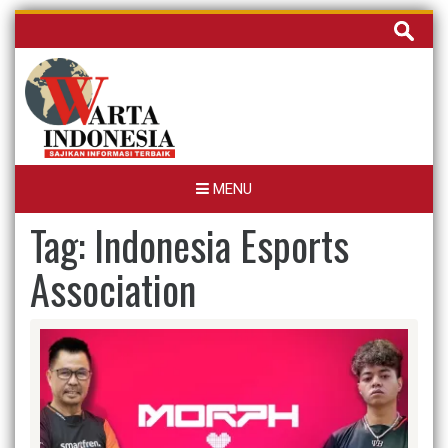
Skip
Cari
to
untuk:
content
MENU
Tag:
Indonesia Esports
Association