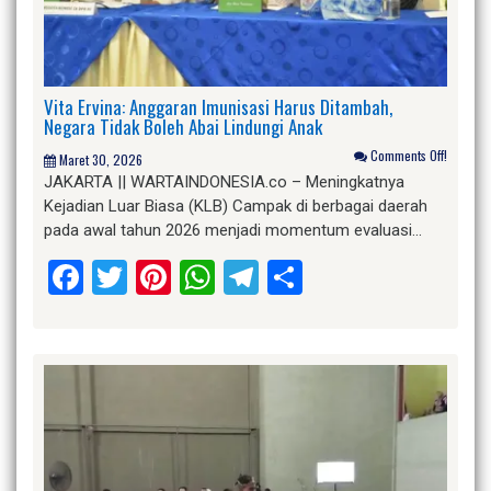
Vita Ervina: Anggaran Imunisasi Harus Ditambah,
Negara Tidak Boleh Abai Lindungi Anak
Comments Off!
Maret 30, 2026
JAKARTA || WARTAINDONESIA.co – Meningkatnya
Kejadian Luar Biasa (KLB) Campak di berbagai daerah
pada awal tahun 2026 menjadi momentum evaluasi…
Facebook
Twitter
Pinterest
WhatsApp
Telegram
Share