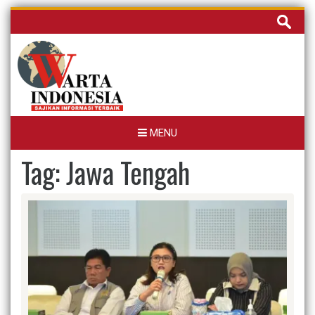
Skip
Cari
to
untuk:
content
MENU
Tag:
Jawa Tengah