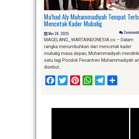
Ma’had Aly Muhammadiyah Tempat Terb
Mencetak Kader Mubalig
Comments 
Mei 26, 2025
MAGELANG_WARTAINDONESIA.co – Dalam
rangka menumbuhkan dan mencetak kader
mubalig masa depan, Muhammadiyah mendiri
satu lagi Pondok Pesantren Muhammadiyah a
disebut…
Facebook
Twitter
Pinterest
WhatsApp
Telegr
Shar