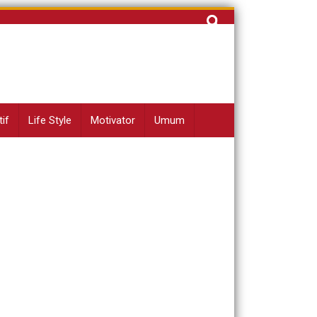
Cari
untuk:
if
Life Style
Motivator
Umum