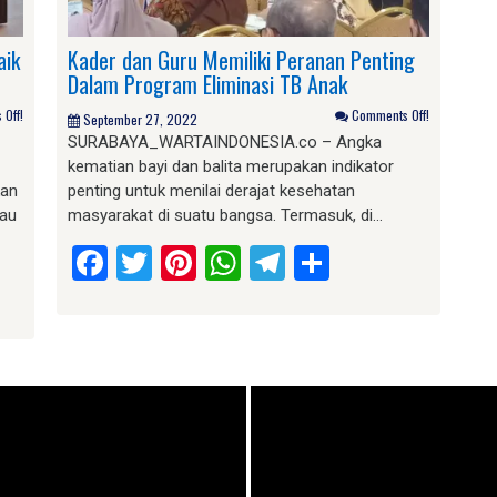
aik
Kader dan Guru Memiliki Peranan Penting
Dalam Program Eliminasi TB Anak
Off!
Comments Off!
September 27, 2022
SURABAYA_WARTAINDONESIA.co – Angka
kematian bayi dan balita merupakan indikator
kan
penting untuk menilai derajat kesehatan
tau
masyarakat di suatu bangsa. Termasuk, di…
Facebook
Twitter
Pinterest
WhatsApp
Telegram
Share
am
e