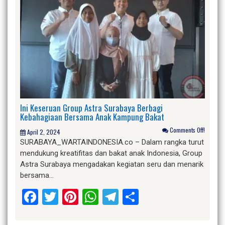
Ini Keseruan Group Astra Surabaya Berbagi
Kebahagiaan Bersama Anak Kampung Bakat
Comments Off!
April 2, 2024
SURABAYA_WARTAINDONESIA.co – Dalam rangka turut
mendukung kreatifitas dan bakat anak Indonesia, Group
Astra Surabaya mengadakan kegiatan seru dan menarik
bersama…
Facebook
Twitter
Pinterest
WhatsApp
Telegram
Share