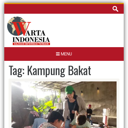
Skip
Cari
to
untuk:
content
MENU
Tag:
Kampung Bakat