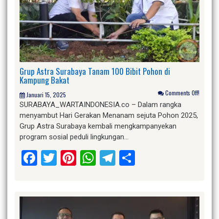
Grup Astra Surabaya Tanam 100 Bibit Pohon di
Kampung Bakat
Comments Off!
Januari 15, 2025
SURABAYA_WARTAINDONESIA.co – Dalam rangka
menyambut Hari Gerakan Menanam sejuta Pohon 2025,
Grup Astra Surabaya kembali mengkampanyekan
program sosial peduli lingkungan…
Facebook
Twitter
Pinterest
WhatsApp
Telegram
Share