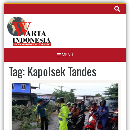
Skip
Cari
to
untuk:
content
MENU
Tag:
Kapolsek Tandes