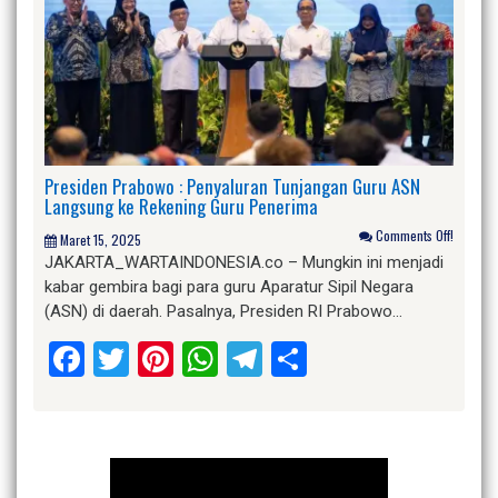
Presiden Prabowo : Penyaluran Tunjangan Guru ASN
Langsung ke Rekening Guru Penerima
Comments Off!
Maret 15, 2025
JAKARTA_WARTAINDONESIA.co – Mungkin ini menjadi
kabar gembira bagi para guru Aparatur Sipil Negara
(ASN) di daerah. Pasalnya, Presiden RI Prabowo…
Facebook
Twitter
Pinterest
WhatsApp
Telegram
Share