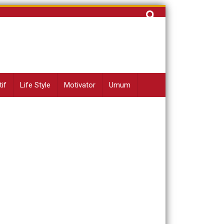
Cari
untuk:
if
Life Style
Motivator
Umum