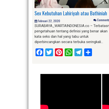
Sex Kebutuhan Lahiriyah atau Bathiniah
Comments 
Februari 22, 2020
SURABAYA_WARTAINDONESIA.co – Terbatas
pengetahuan tentang definisi yang benar akan
kata seks dan hal yang tabu untuk
diperbincangkan secara terbuka seringkali…
Facebook
Twitter
Pinterest
WhatsApp
Telegr
Shar