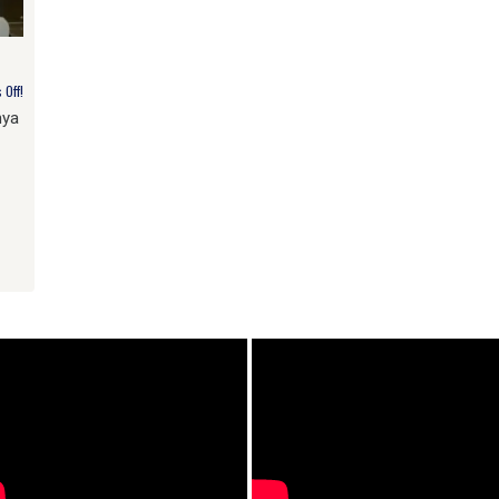
Off!
nya
am
e