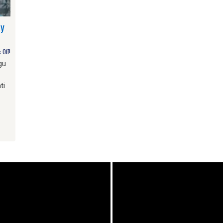
by
Off!
gu
ti
am
e