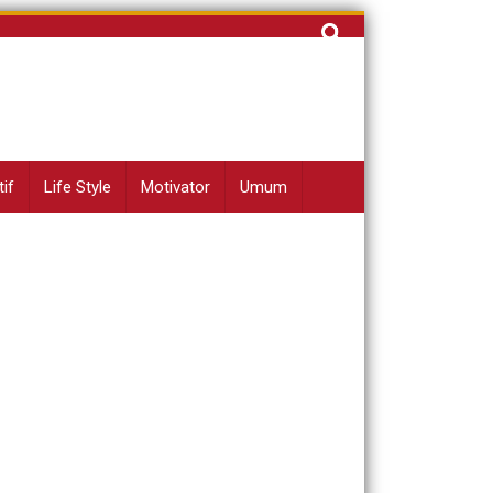
Cari
untuk:
if
Life Style
Motivator
Umum