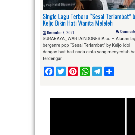
Single Lagu Terbaru “Sesal Terlambat” 
Keljo Bikin Hati Wanita Meleleh
Comments 
Desember 8, 2021
SURABAYA_WARTAINDONESIA.co – Alunan la
bergenre pop “Sesal Terlambat” by Keljo Idol
dengan bait bait nada cinta yang menyentuh ha
terdengar…
Facebook
Twitter
Pinterest
WhatsApp
Telegr
Shar