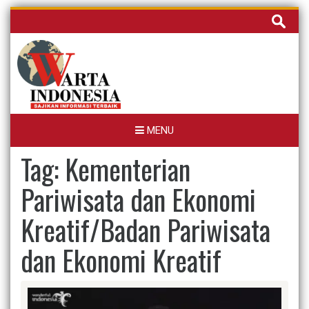
Skip
Cari
to
untuk:
content
MENU
Tag:
Kementerian
Pariwisata dan Ekonomi
Kreatif/Badan Pariwisata
dan Ekonomi Kreatif