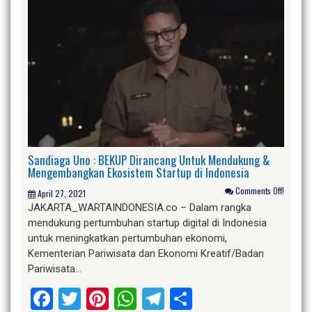
Sandiaga Uno : BEKUP Dirancang Untuk Mendukung &
Mengembangkan Ekosistem Startup di Indonesia
Comments Off!
April 27, 2021
JAKARTA_WARTAINDONESIA.co – Dalam rangka
mendukung pertumbuhan startup digital di Indonesia
untuk meningkatkan pertumbuhan ekonomi,
Kementerian Pariwisata dan Ekonomi Kreatif/Badan
Pariwisata…
Facebook
Twitter
Pinterest
WhatsApp
Telegram
Share