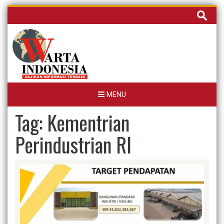
Skip
Cari
to
untuk:
content
MENU
Tag:
Kementrian
Perindustrian RI