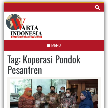
Skip
Cari
to
untuk:
content
MENU
Tag:
Koperasi Pondok
Pesantren