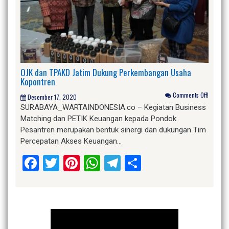
OJK dan TPAKD Jatim Dukung Perkembangan Usaha
Kopontren
Comments Off!
Desember 17, 2020
SURABAYA_WARTAINDONESIA.co – Kegiatan Business
Matching dan PETIK Keuangan kepada Pondok
Pesantren merupakan bentuk sinergi dan dukungan Tim
Percepatan Akses Keuangan…
Facebook
Twitter
Pinterest
WhatsApp
Telegram
Share