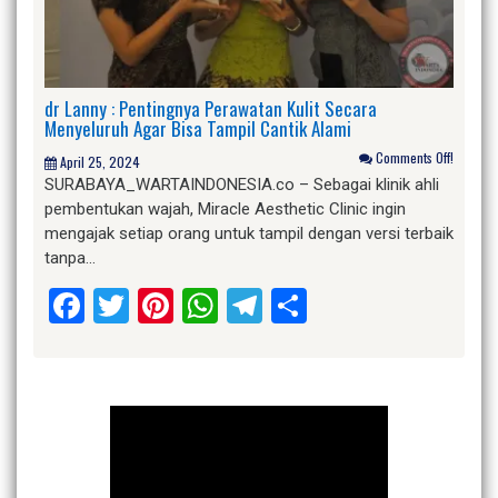
dr Lanny : Pentingnya Perawatan Kulit Secara
Menyeluruh Agar Bisa Tampil Cantik Alami
Comments Off!
April 25, 2024
SURABAYA_WARTAINDONESIA.co – Sebagai klinik ahli
pembentukan wajah, Miracle Aesthetic Clinic ingin
mengajak setiap orang untuk tampil dengan versi terbaik
tanpa…
Facebook
Twitter
Pinterest
WhatsApp
Telegram
Share