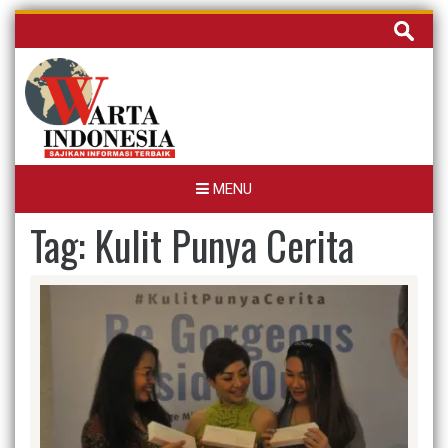
Skip
Cari
to
untuk:
content
MENU
Tag:
Kulit Punya Cerita