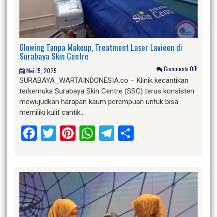
Glowing Tanpa Makeup, Treatment Laser Lavieen di
Surabaya Skin Centre
Comments Off!
Mei 15, 2025
SURABAYA_WARTAINDONESIA.co – Klinik kecantikan
terkemuka Surabaya Skin Centre (SSC) terus konsisten
mewujudkan harapan kaum perempuan untuk bisa
memiliki kulit cantik…
Facebook
Twitter
Pinterest
WhatsApp
Telegram
Share