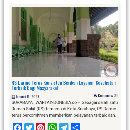
RS Darmo Terus Konsisten Berikan Layanan Kesehatan
Terbaik Bagi Masyarakat
Comments Off!
Januari 19, 2023
SURABAYA_WARTAINDONESIA.co – Sebagai salah satu
Rumah Sakit (RS) ternama di Kota Surabaya, RS Darmo
terus berkomitmen memberikan pelayanan terbaik dan…
Facebook
Twitter
Pinterest
WhatsApp
Telegram
Share