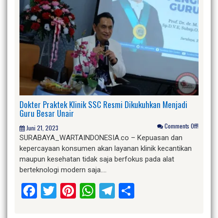
Dokter Praktek Klinik SSC Resmi Dikukuhkan Menjadi
Guru Besar Unair
Comments Off!
Juni 21, 2023
SURABAYA_WARTAINDONESIA.co – Kepuasan dan
kepercayaan konsumen akan layanan klinik kecantikan
maupun kesehatan tidak saja berfokus pada alat
berteknologi modern saja….
Facebook
Twitter
Pinterest
WhatsApp
Telegram
Share