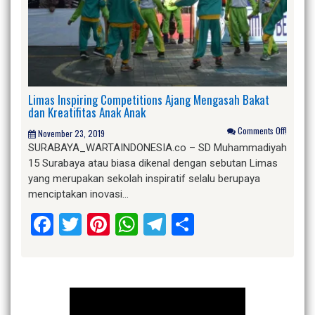
Limas Inspiring Competitions Ajang Mengasah Bakat
dan Kreatifitas Anak Anak
Comments Off!
November 23, 2019
SURABAYA_WARTAINDONESIA.co – SD Muhammadiyah
15 Surabaya atau biasa dikenal dengan sebutan Limas
yang merupakan sekolah inspiratif selalu berupaya
menciptakan inovasi…
Facebook
Twitter
Pinterest
WhatsApp
Telegram
Share