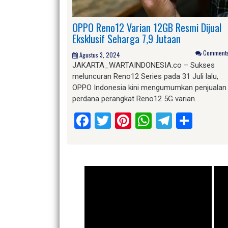
OPPO Reno12 Varian 12GB Resmi Dijual
Eksklusif Seharga 7,9 Jutaan
Comments 
Agustus 3, 2024
JAKARTA_WARTAINDONESIA.co – Sukses
meluncuran Reno12 Series pada 31 Juli lalu,
OPPO Indonesia kini mengumumkan penjualan
perdana perangkat Reno12 5G varian…
Facebook
Twitter
Pinterest
WhatsApp
Telegr
Shar