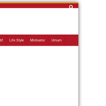
Cari
untuk:
if
Life Style
Motivator
Umum