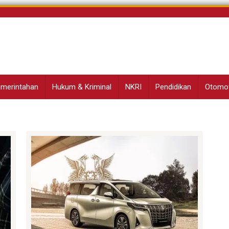
Pemerintahan
Hukum & Kriminal
NKRI
Pendidikan
Otomot