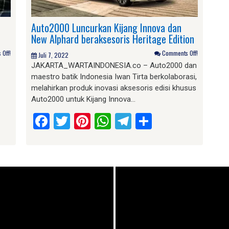
Auto2000 Luncurkan Kijang Innova dan
New Alphard beraksesoris Heritage Edition
Off!
Comments Off!
Juli 7, 2022
JAKARTA_WARTAINDONESIA.co – Auto2000 dan
maestro batik Indonesia Iwan Tirta berkolaborasi,
melahirkan produk inovasi aksesoris edisi khusus
Auto2000 untuk Kijang Innova…
am
e
Facebook
Twitter
Pinterest
WhatsApp
Telegram
Share