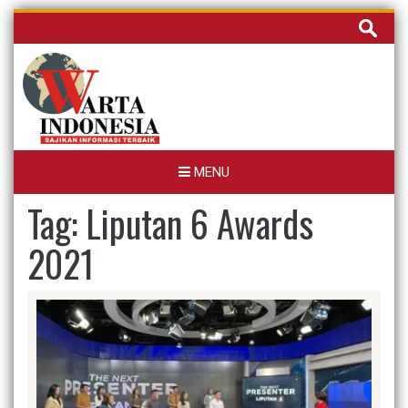
Skip
Cari
to
untuk:
content
MENU
Tag:
Liputan 6 Awards
2021