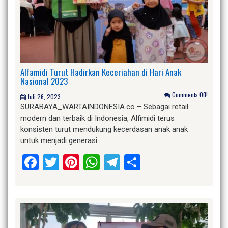
Alfamidi Turut Hadirkan Keceriahan di Hari Anak
Nasional 2023
Comments Off!
Juli 26, 2023
SURABAYA_WARTAINDONESIA.co – Sebagai retail
modern dan terbaik di Indonesia, Alfimidi terus
konsisten turut mendukung kecerdasan anak anak
untuk menjadi generasi…
Facebook
Twitter
Pinterest
WhatsApp
Telegram
Share