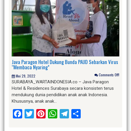
Java Paragon Hotel Dukung Bunda PAUD Sebarkan Virus
“Membaca Nyaring”
Comments Off!
Mei 29, 2022
SURABAYA_WARTAINDONESIA.co – Java Paragon
Hotel & Residences Surabaya secara konsisten terus
mendukung dunia pendidikan anak anak Indonesia.
Khususnya, anak anak…
Facebook
Twitter
Pinterest
WhatsApp
Telegram
Share