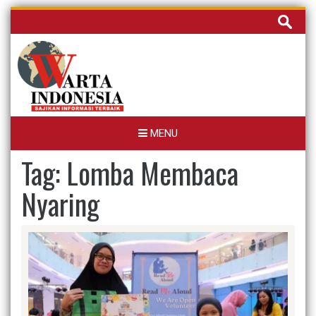
Skip
Cari
to
untuk:
content
MENU
Tag:
Lomba Membaca
Nyaring