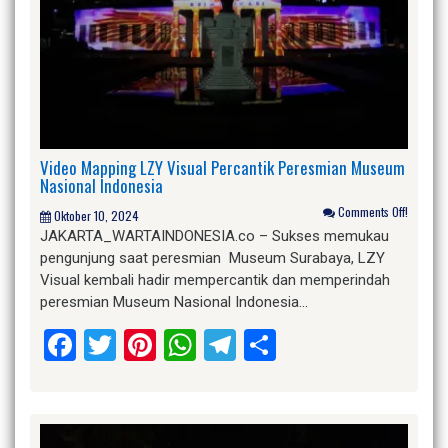
Video Mapping LZY Visual Percantik Peresmian Museum
Nasional Indonesia
Comments Off!
Oktober 10, 2024
JAKARTA_WARTAINDONESIA.co – Sukses memukau
pengunjung saat peresmian Museum Surabaya, LZY
Visual kembali hadir mempercantik dan memperindah
peresmian Museum Nasional Indonesia…
Facebook
Twitter
Pinterest
WhatsApp
Telegram
Share