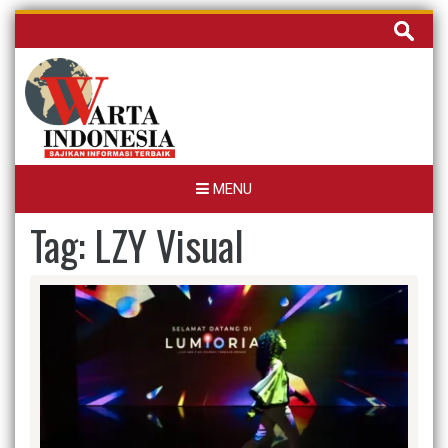
Skip
Cari
to
untuk:
content
MENU
Tag:
LZY Visual