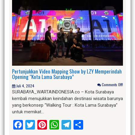
Pertunjukkan Video Mapping Show by LZY Memperindah
Opening “Kota Lama Surabaya”
Comments Off!
Juli 4, 2024
SURABAYA_WARTAINDONESIA.co – Kota Surabaya
kembali menujukkan keindahan destinasi wisata barunya
yang berkonsep “Walking Tour : Kota Lama Surabaya”
untuk memikat…
Facebook
Twitter
Pinterest
WhatsApp
Telegram
Share