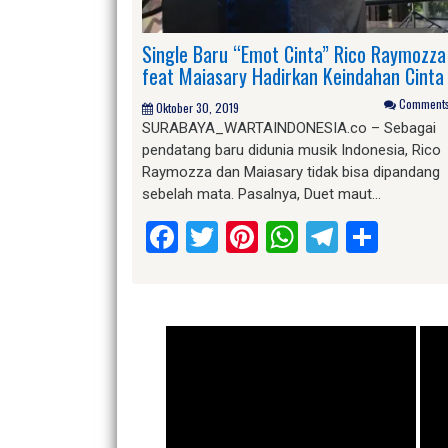
Single Baru “Emot Cinta” Rico Raymozza
feat Maiasary Hadirkan Keindahan Cinta
Comments 
Oktober 30, 2019
SURABAYA_WARTAINDONESIA.co – Sebagai
pendatang baru didunia musik Indonesia, Rico
Raymozza dan Maiasary tidak bisa dipandang
sebelah mata. Pasalnya, Duet maut…
Facebook
Twitter
Pinterest
WhatsApp
Telegr
Shar