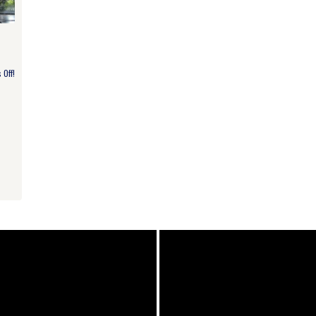
Off!
am
e