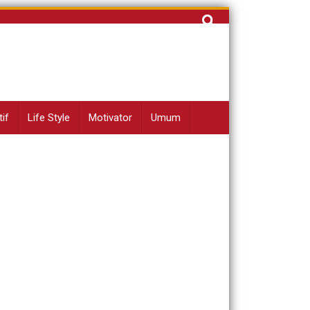
Cari
untuk:
if
Life Style
Motivator
Umum