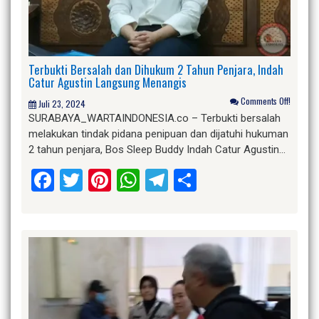
Terbukti Bersalah dan Dihukum 2 Tahun Penjara, Indah
Catur Agustin Langsung Menangis
Comments Off!
Juli 23, 2024
SURABAYA_WARTAINDONESIA.co – Terbukti bersalah
melakukan tindak pidana penipuan dan dijatuhi hukuman
2 tahun penjara, Bos Sleep Buddy Indah Catur Agustin…
Facebook
Twitter
Pinterest
WhatsApp
Telegram
Share