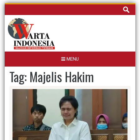
Skip
Cari
to
untuk:
content
MENU
Tag:
Majelis Hakim