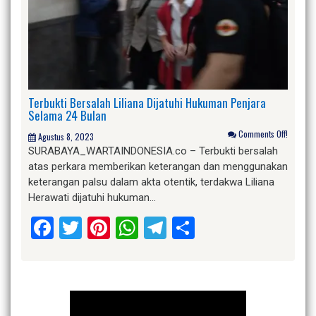
Terbukti Bersalah Liliana Dijatuhi Hukuman Penjara
Selama 24 Bulan
Comments Off!
Agustus 8, 2023
SURABAYA_WARTAINDONESIA.co – Terbukti bersalah
atas perkara memberikan keterangan dan menggunakan
keterangan palsu dalam akta otentik, terdakwa Liliana
Herawati dijatuhi hukuman…
Facebook
Twitter
Pinterest
WhatsApp
Telegram
Share