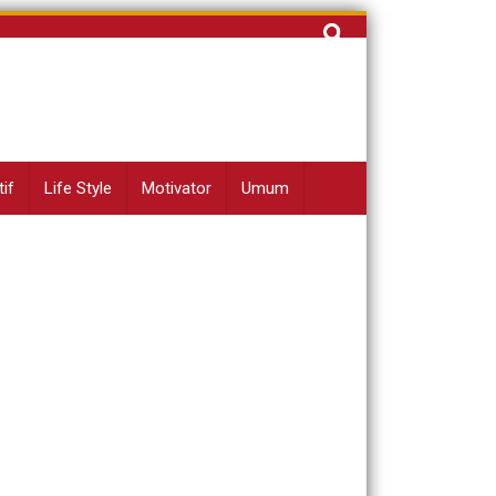
Cari
untuk:
if
Life Style
Motivator
Umum