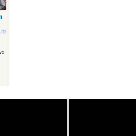
n
Off!
wo
am
e