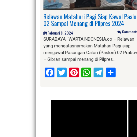
Relawan Matahari Pagi Siap Kawal Paslo
02 Sampai Menang di Pilpres 2024
Comments 
Februari 8, 2024
SURABAYA_WARTAINDONESIA.co – Relawan
yang mengatasnamakan Matahari Pagi siap
mengawal Pasangan Calon (Paslon) 02 Prabo
– Gibran sampai menang di Pilpres…
Facebook
Twitter
Pinterest
WhatsApp
Telegr
Shar