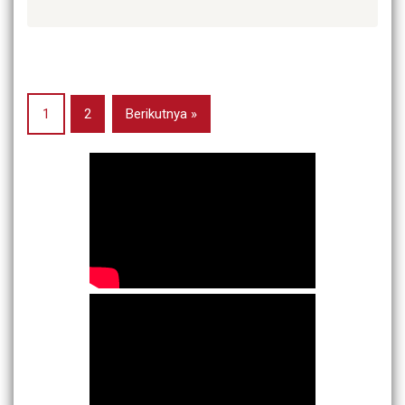
1
2
Berikutnya »