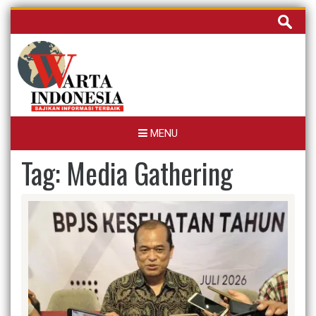
Skip
Cari
to
untuk:
content
MENU
Tag:
Media Gathering