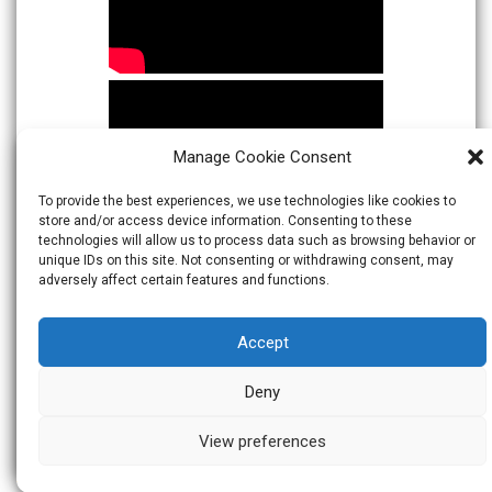
Manage Cookie Consent
To provide the best experiences, we use technologies like cookies to
store and/or access device information. Consenting to these
technologies will allow us to process data such as browsing behavior or
unique IDs on this site. Not consenting or withdrawing consent, may
adversely affect certain features and functions.
Accept
Deny
View preferences
© 2026
Warta Indonesia
Theme:
Skacero
by
icyNETS