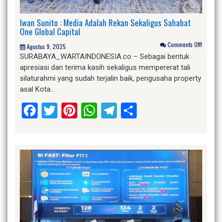
Iwan Sunito : Media Adalah Rekan Sekaligus Sahabat
One Global Capital
Comments Off!
Agustus 9, 2025
SURABAYA_WARTAINDONESIA.co – Sebagai bentuk
apresiasi dan terima kasih sekaligus mempererat tali
silaturahmi yang sudah terjalin baik, pengusaha property
asal Kota…
Facebook
Twitter
Pinterest
WhatsApp
Telegram
Share