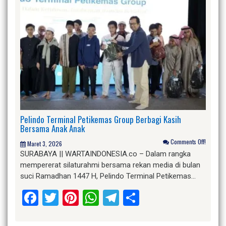
Pelindo Terminal Petikemas Group Berbagi Kasih
Bersama Anak Anak
Comments Off!
Maret 3, 2026
SURABAYA || WARTAINDONESIA.co – Dalam rangka
mempererat silaturahmi bersama rekan media di bulan
suci Ramadhan 1447 H, Pelindo Terminal Petikemas…
Facebook
Twitter
Pinterest
WhatsApp
Telegram
Share