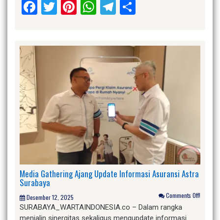
Facebook
Twitter
Pinterest
WhatsApp
Telegram
Share
Media Gathering Ajang Update Informasi Asuransi Astra
Surabaya
Comments Off!
Desember 12, 2025
SURABAYA_WARTAINDONESIA.co – Dalam rangka
menjalin sinergitas sekaligus mengupdate informasi