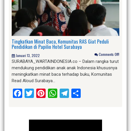
Tingkatkan Minat Baca, Komunitas RAS Giat Peduli
Pendidikan di Papilio Hotel Surabaya
Comments Off!
Januari 13, 2022
SURABAYA_WARTAINDONESIA.co – Dalam rangka turut
mendukung pendidikan anak anak Indonesia khususnya
meningkatkan minat baca terhadap buku, Komunitas
Read Aloud Surabaya…
Facebook
Twitter
Pinterest
WhatsApp
Telegram
Share