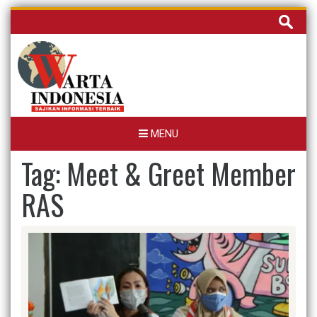
Skip
Cari
to
untuk:
content
MENU
Tag:
Meet & Greet Member
RAS