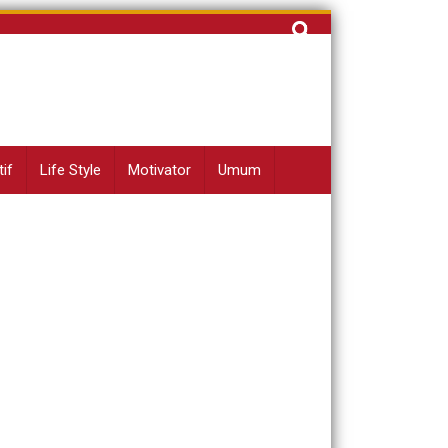
Cari
untuk:
if
Life Style
Motivator
Umum