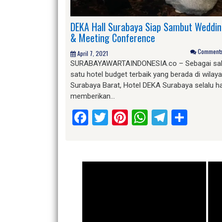
DEKA Hall Surabaya Siap Sambut Weddi
& Meeting Conference
Comments 
April 7, 2021
SURABAYAWARTAINDONESIA.co – Sebagai sa
satu hotel budget terbaik yang berada di wilay
Surabaya Barat, Hotel DEKA Surabaya selalu ha
memberikan…
Facebook
Twitter
Pinterest
WhatsApp
Telegr
Shar