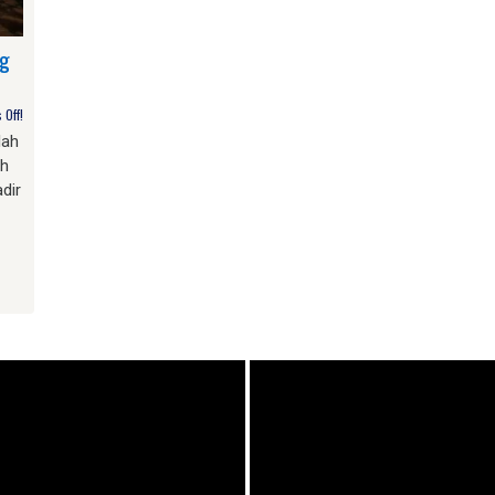
ng
Off!
lah
ah
dir
am
e