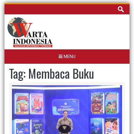
Skip
Cari
to
untuk:
content
MENU
Tag:
Membaca Buku