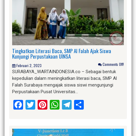
Tingkatkan Literasi Baca, SMP Al Falah Ajak Siswa
Kunjungi Perpustakaan UINSA
Comments Off!
Februari 2, 2023
SURABAYA_WARTAINDONESIA.co – Sebagai bentuk
kepedulian dalam meningkatkan literasi baca, SMP Al
Falah Surabaya mengajak siswa siswi mengunjungi
Perpustakaan Pusat Universitas…
Facebook
Twitter
Pinterest
WhatsApp
Telegram
Share