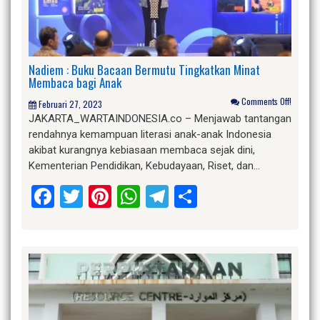
Nadiem : Buku Bacaan Bermutu Tingkatkan Minat
Membaca bagi Anak
Comments Off!
Februari 27, 2023
JAKARTA_WARTAINDONESIA.co – Menjawab tantangan
rendahnya kemampuan literasi anak-anak Indonesia
akibat kurangnya kebiasaan membaca sejak dini,
Kementerian Pendidikan, Kebudayaan, Riset, dan…
Facebook
Twitter
Pinterest
WhatsApp
Telegram
Share