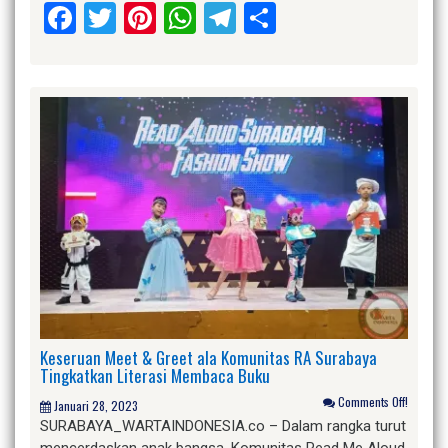
Facebook
Twitter
Pinterest
WhatsApp
Telegram
Share
Keseruan Meet & Greet ala Komunitas RA Surabaya
Tingkatkan Literasi Membaca Buku
Comments Off!
Januari 28, 2023
SURABAYA_WARTAINDONESIA.co – Dalam rangka turut