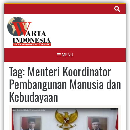
Skip
Cari
to
untuk:
content
MENU
Tag:
Menteri Koordinator
Pembangunan Manusia dan
Kebudayaan