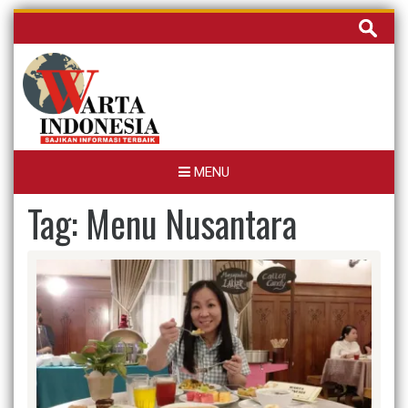
Skip
Cari
to
untuk:
content
MENU
Tag:
Menu Nusantara