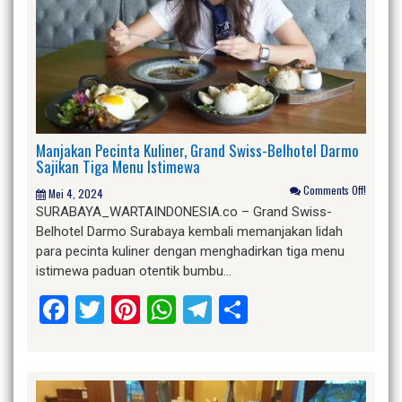
Manjakan Pecinta Kuliner, Grand Swiss-Belhotel Darmo
Sajikan Tiga Menu Istimewa
Comments Off!
Mei 4, 2024
SURABAYA_WARTAINDONESIA.co – Grand Swiss-
Belhotel Darmo Surabaya kembali memanjakan lidah
para pecinta kuliner dengan menghadirkan tiga menu
istimewa paduan otentik bumbu…
Facebook
Twitter
Pinterest
WhatsApp
Telegram
Share