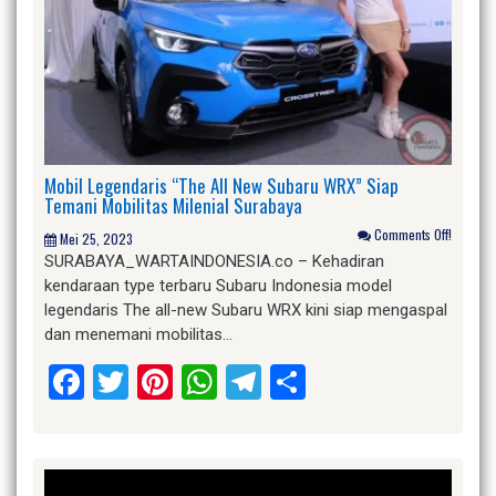
Mobil Legendaris “The All New Subaru WRX” Siap
Temani Mobilitas Milenial Surabaya
Comments Off!
Mei 25, 2023
SURABAYA_WARTAINDONESIA.co – Kehadiran
kendaraan type terbaru Subaru Indonesia model
legendaris The all-new Subaru WRX kini siap mengaspal
dan menemani mobilitas…
Facebook
Twitter
Pinterest
WhatsApp
Telegram
Share