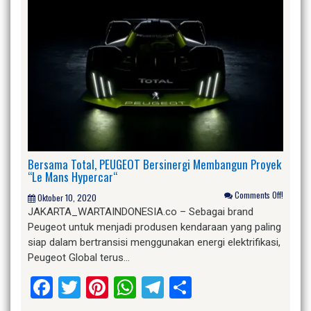
Bersama Total, PEUGEOT Bersinergi Membangun Proyek
“Le Mans Hypercar“
Comments Off!
Oktober 10, 2020
JAKARTA_WARTAINDONESIA.co – Sebagai brand
Peugeot untuk menjadi produsen kendaraan yang paling
siap dalam bertransisi menggunakan energi elektrifikasi,
Peugeot Global terus…
Facebook
Twitter
Pinterest
WhatsApp
Telegram
Share