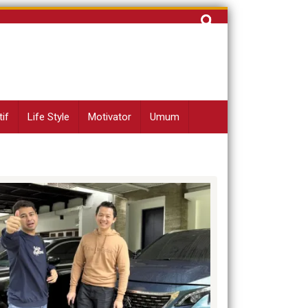
Cari
untuk:
if
Life Style
Motivator
Umum