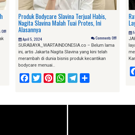
ih
Produk Bodycare Slavina Terjual Habis,
Ra
Nagita Slavina Malah Tuai Protes, Ini
La
Alasannya
Off!
F
Comments Off!
ak
JA
April 5, 2024
SURABAYA_WARTAINDONESIA.co – Belum lama
la
ini, artis Jakarta Nagita Slavina yang kini telah
me
merambah di dunia bisnis produk kecantikan
Kar
bodycare menuai…
am
e
Facebook
Twitter
Pinterest
WhatsApp
Telegram
Share