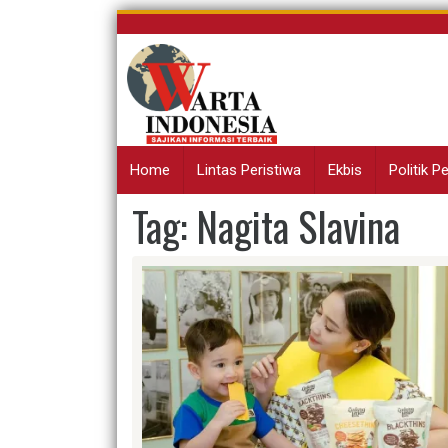
Skip
to
content
Home
Lintas Peristiwa
Ekbis
Politik 
Tag:
Nagita Slavina