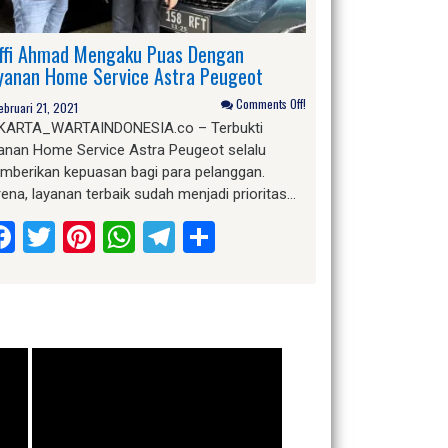
ffi Ahmad Mengaku Puas Dengan
yanan Home Service Astra Peugeot
Comments Off!
ebruari 21, 2021
KARTA_WARTAINDONESIA.co – Terbukti
yanan Home Service Astra Peugeot selalu
mberikan kepuasan bagi para pelanggan.
ena, layanan terbaik sudah menjadi prioritas…
Facebook
Twitter
Pinterest
WhatsApp
Telegram
Share