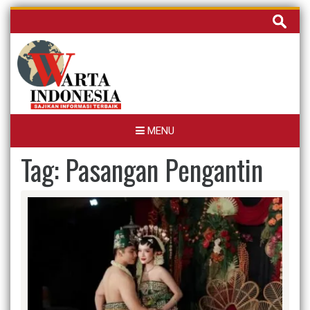
Skip
Cari
to
untuk:
content
MENU
Tag:
Pasangan Pengantin