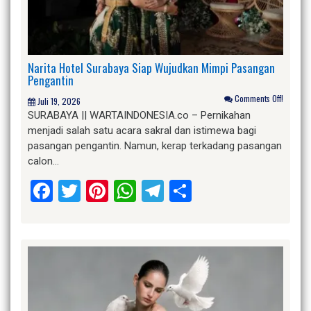
Narita Hotel Surabaya Siap Wujudkan Mimpi Pasangan
Pengantin
Comments Off!
Juli 19, 2026
SURABAYA || WARTAINDONESIA.co – Pernikahan
menjadi salah satu acara sakral dan istimewa bagi
pasangan pengantin. Namun, kerap terkadang pasangan
calon…
Facebook
Twitter
Pinterest
WhatsApp
Telegram
Share