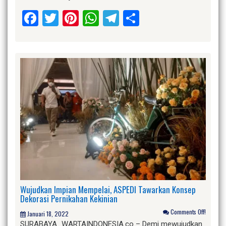
Facebook
Twitter
Pinterest
WhatsApp
Telegram
Share
Wujudkan Impian Mempelai, ASPEDI Tawarkan Konsep
Dekorasi Pernikahan Kekinian
Comments Off!
Januari 18, 2022
SURABAYA_WARTAINDONESIA.co – Demi mewujudkan