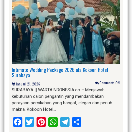
Intimate Wedding Package 2026 ala Kokoon Hotel
Surabaya
Comments Off!
Januari 21, 2026
SURABAYA || WARTAINDONESIA.co – Menjawab
kebutuhan calon pengantin yang mendambakan
perayaan pernikahan yang hangat, elegan dan penuh
makna, Kokoon Hotel…
Facebook
Twitter
Pinterest
WhatsApp
Telegram
Share