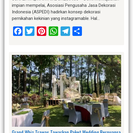
impian mempelai, Asosiasi Pengusaha Jasa Dekorasi
Indonesia (ASPEDI) hadirkan konsep dekorasi
pernikahan kekinian yang instagramable. Hal…
Facebook
Twitter
Pinterest
WhatsApp
Telegram
Share
Grand Whiz Trawas Tawarkan Paket Wedding Bernuansa