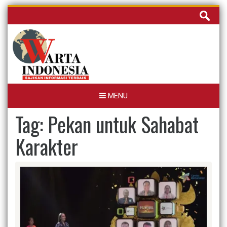
Skip
Cari
to
untuk:
content
MENU
Tag:
Pekan untuk Sahabat
Karakter