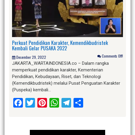
Perkuat Pendidikan Karakter, Kemendikbudristek
Kembali Gelar PUSAKA 2022
Comments Off!
Desember 29, 2022
JAKARTA_WARTAINDONESIA.co – Dalam rangka
memperkuat pendidikan karakter, Kementerian
Pendidikan, Kebudayaan, Riset, dan Teknologi
(Kemendikbudristek) melalui Pusat Penguatan Karakter
(Puspeka) kembali…
Facebook
Twitter
Pinterest
WhatsApp
Telegram
Share