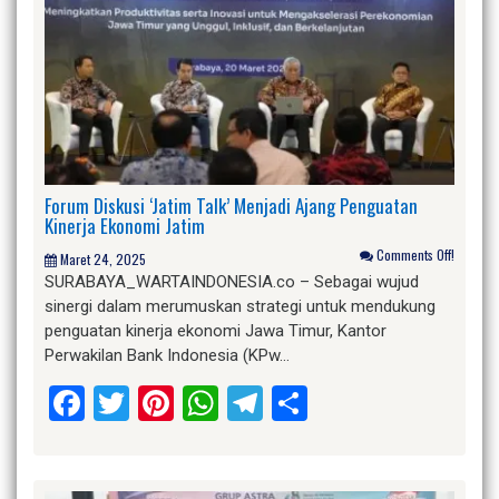
Forum Diskusi ‘Jatim Talk’ Menjadi Ajang Penguatan
Kinerja Ekonomi Jatim
Comments Off!
Maret 24, 2025
SURABAYA_WARTAINDONESIA.co – Sebagai wujud
sinergi dalam merumuskan strategi untuk mendukung
penguatan kinerja ekonomi Jawa Timur, Kantor
Perwakilan Bank Indonesia (KPw…
Facebook
Twitter
Pinterest
WhatsApp
Telegram
Share