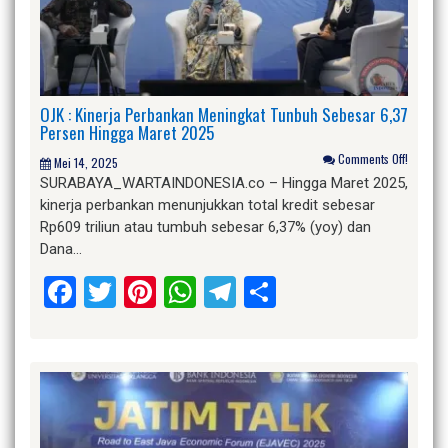
OJK : Kinerja Perbankan Meningkat Tunbuh Sebesar 6,37
Persen Hingga Maret 2025
Comments Off!
Mei 14, 2025
SURABAYA_WARTAINDONESIA.co – Hingga Maret 2025,
kinerja perbankan menunjukkan total kredit sebesar
Rp609 triliun atau tumbuh sebesar 6,37% (yoy) dan
Dana…
Facebook
Twitter
Pinterest
WhatsApp
Telegram
Share