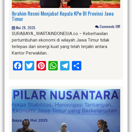
Ibrahim Resmi Menjabat Kepala KPw BI Provinsi Jawa
Timur
Comments Off!
Mei 28, 2025
SURABAYA_WARTAINDONESIA.co – Keberhasilan
pertumbuhan ekonomi di wilayah Jawa Timur tidak
terlepas dari sinergi kuat yang telah terjalin antara
Kantor Perwakilan…
Facebook
Twitter
Pinterest
WhatsApp
Telegram
Share