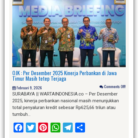
OJK : Per Desember 2025 Kinerja Perbankan di Jawa
Timur Masih tetep Terjaga
Comments Off!
Februari 9, 2026
SURABAYA || WARTAINDONESIA.co – Per Desember
2025, kinerja perbankan nasional masih menunjukkan
total penyaluran kredit sebesar Rp625,66 trilun atau
tumbuh…
Facebook
Twitter
Pinterest
WhatsApp
Telegram
Share