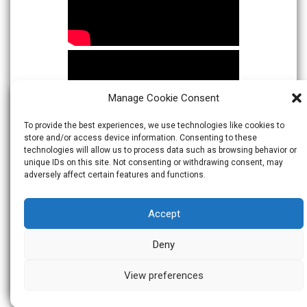
Manage Cookie Consent
To provide the best experiences, we use technologies like cookies to
store and/or access device information. Consenting to these
technologies will allow us to process data such as browsing behavior or
unique IDs on this site. Not consenting or withdrawing consent, may
adversely affect certain features and functions.
Accept
Deny
View preferences
© 2026
Warta Indonesia
Theme:
Skacero
by
icyNETS