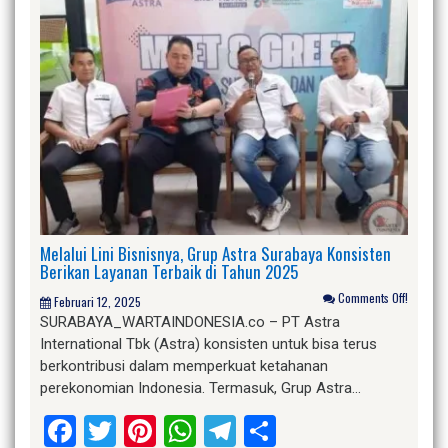
Melalui Lini Bisnisnya, Grup Astra Surabaya Konsisten
Berikan Layanan Terbaik di Tahun 2025
Comments Off!
Februari 12, 2025
SURABAYA_WARTAINDONESIA.co – PT Astra
International Tbk (Astra) konsisten untuk bisa terus
berkontribusi dalam memperkuat ketahanan
perekonomian Indonesia. Termasuk, Grup Astra…
Facebook
Twitter
Pinterest
WhatsApp
Telegram
Share