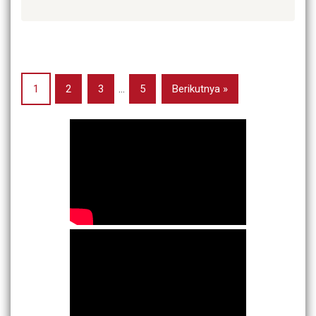
1
2
3
…
5
Berikutnya »