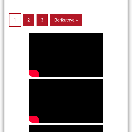
1
2
3
Berikutnya »