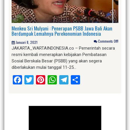
Menkeu Sri Mulyani : Penerapan PSBB Jawa Bali Akan
Berdampak Lemahnya Perekonomian Indonesia
Comments Off!
Januari 8, 2021
JAKARTA_WARTAINDONESIA.co – Pemerintah secara
resmi kembali menerapkan kebijakan Pembatasan
Sosial Berskala Besar (PSBB) yang akan segera
diberlakukan mulai tanggal 11-25…
Facebook
Twitter
Pinterest
WhatsApp
Telegram
Share