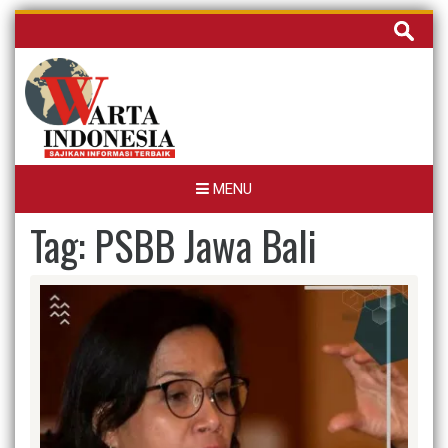
Skip
Cari
to
untuk:
content
MENU
Tag:
PSBB Jawa Bali