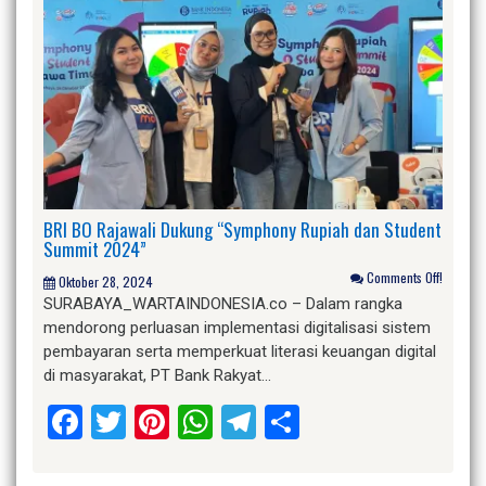
BRI BO Rajawali Dukung “Symphony Rupiah dan Student
Summit 2024”
Comments Off!
Oktober 28, 2024
SURABAYA_WARTAINDONESIA.co – Dalam rangka
mendorong perluasan implementasi digitalisasi sistem
pembayaran serta memperkuat literasi keuangan digital
di masyarakat, PT Bank Rakyat…
Facebook
Twitter
Pinterest
WhatsApp
Telegram
Share