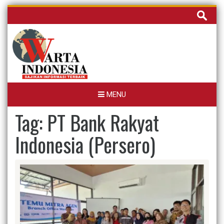
Skip
Cari
to
untuk:
content
MENU
Tag:
PT Bank Rakyat
Indonesia (Persero)