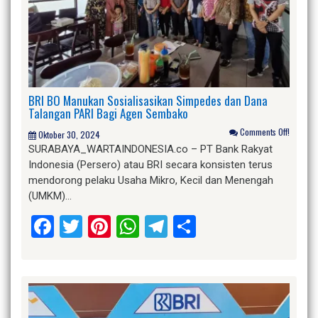
BRI BO Manukan Sosialisasikan Simpedes dan Dana
Talangan PARI Bagi Agen Sembako
Comments Off!
Oktober 30, 2024
SURABAYA_WARTAINDONESIA.co – PT Bank Rakyat
Indonesia (Persero) atau BRI secara konsisten terus
mendorong pelaku Usaha Mikro, Kecil dan Menengah
(UMKM)…
Facebook
Twitter
Pinterest
WhatsApp
Telegram
Share