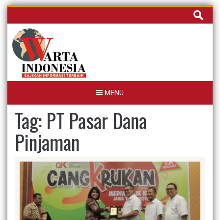
Skip
Cari
to
untuk:
content
MENU
Tag:
PT Pasar Dana
Pinjaman