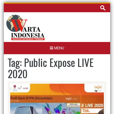
Skip
Cari
to
untuk:
content
MENU
Tag:
Public Expose LIVE
2020