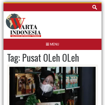
Skip
Cari
to
untuk:
content
MENU
Tag:
Pusat OLeh OLeh