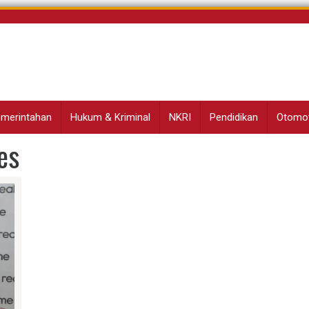
Pemerintahan
Hukum & Kriminal
NKRI
Pendidikan
Otomot
es