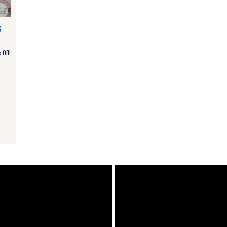
s
Off!
am
e