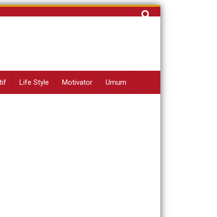
Cari
untuk:
if
Life Style
Motivator
Umum