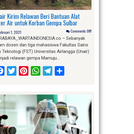
air Kirim Relawan Beri Bantuan Alat
lter Air untuk Korban Gempa Sulbar
Comments Off!
ebruari 1, 2021
RABAYA_WARTAINDONESIA.co – Sebanyak
am dosen dan tiga mahasiswa Fakultas Sains
 Teknologi (FST) Universitas Airlangga (Unair)
njadi relawan gempa Mamuju…
Facebook
Twitter
Pinterest
WhatsApp
Telegram
Share