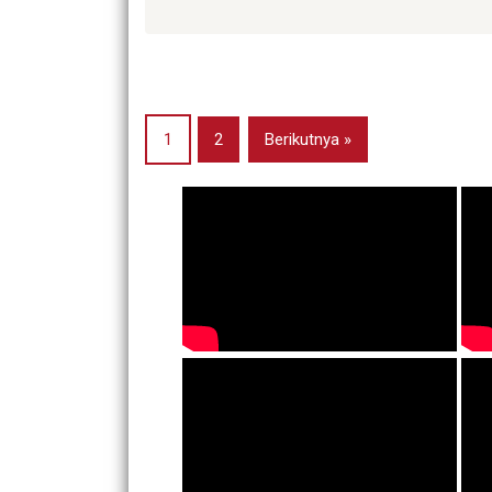
1
2
Berikutnya »