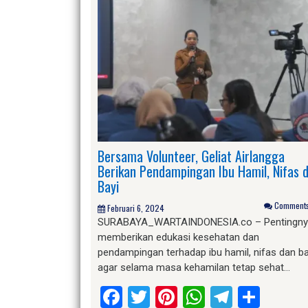
Bersama Volunteer, Geliat Airlangga
Berikan Pendampingan Ibu Hamil, Nifas 
Bayi
Comments 
Februari 6, 2024
SURABAYA_WARTAINDONESIA.co – Pentingny
memberikan edukasi kesehatan dan
pendampingan terhadap ibu hamil, nifas dan ba
agar selama masa kehamilan tetap sehat…
Facebook
Twitter
Pinterest
WhatsApp
Telegr
Shar