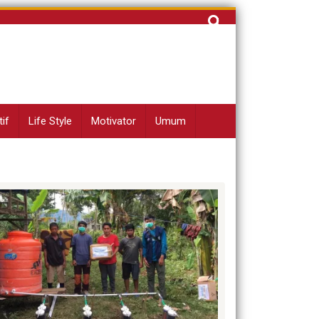
Cari
untuk:
if
Life Style
Motivator
Umum