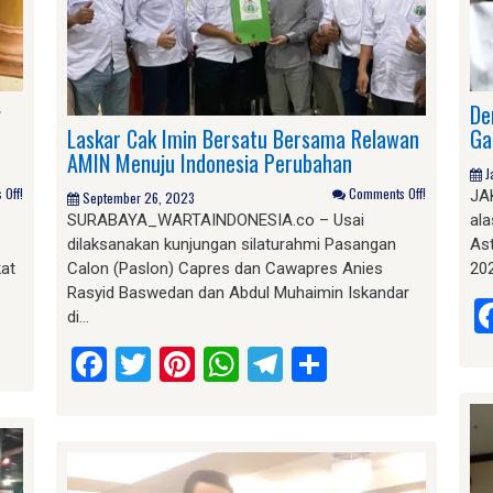
g
De
Laskar Cak Imin Bersatu Bersama Relawan
Ga
AMIN Menuju Indonesia Perubahan
J
Off!
Comments Off!
JA
September 26, 2023
SURABAYA_WARTAINDONESIA.co – Usai
al
dilaksanakan kunjungan silaturahmi Pasangan
As
kat
Calon (Paslon) Capres dan Cawapres Anies
20
Rasyid Baswedan dan Abdul Muhaimin Iskandar
di…
am
e
Facebook
Twitter
Pinterest
WhatsApp
Telegram
Share