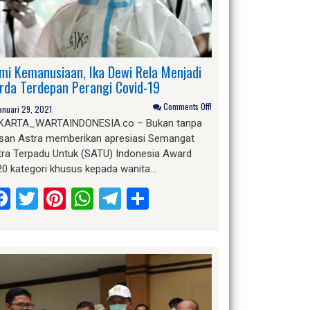
mi Kemanusiaan, Ika Dewi Rela Menjadi
rda Terdepan Perangi Covid-19
Comments Off!
anuari 29, 2021
KARTA_WARTAINDONESIA.co – Bukan tanpa
asan Astra memberikan apresiasi Semangat
tra Terpadu Untuk (SATU) Indonesia Award
20 kategori khusus kepada wanita…
Facebook
Twitter
Pinterest
WhatsApp
Telegram
Share