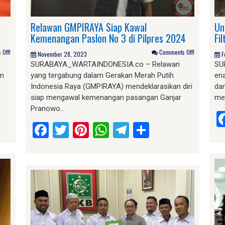
Relawan GMPIRAYA Siap Kawal
Un
Kemenangan Paslon No 3 di Pilpres 2024
Fi
Off!
Comments Off!
November 28, 2023
F
SURABAYA_WARTAINDONESIA.co – Relawan
SU
an
yang tergabung dalam Gerakan Merah Putih
en
Indonesia Raya (GMPIRAYA) mendeklarasikan diri
dan
siap mengawal kemenangan pasangan Ganjar
me
Pranowo…
am
e
Facebook
Twitter
Pinterest
WhatsApp
Telegram
Share