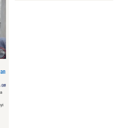
dan
Off!
a
yi
am
e