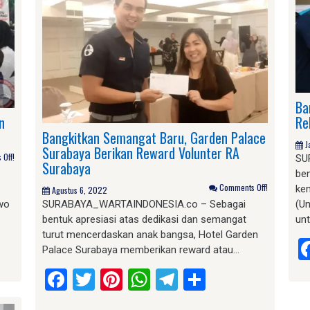
Ba
n
Re
Bangkitkan Semangat Baru, Garden Palace
J
Surabaya Berikan Reward Volunter RA
Off!
SU
Surabaya
ben
Comments Off!
ke
Agustus 6, 2022
wo
SURABAYA_WARTAINDONESIA.co – Sebagai
(U
bentuk apresiasi atas dedikasi dan semangat
un
turut mencerdaskan anak bangsa, Hotel Garden
am
e
Palace Surabaya memberikan reward atau…
Facebook
Twitter
Pinterest
WhatsApp
Telegram
Share