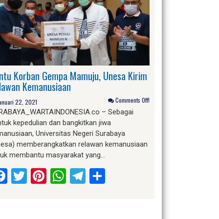
ntu Korban Gempa Mamuju, Unesa Kirim
lawan Kemanusiaan
Comments Off!
anuari 22, 2021
RABAYA_WARTAINDONESIA.co – Sebagai
tuk kepedulian dan bangkitkan jiwa
manusiaan, Universitas Negeri Surabaya
nesa) memberangkatkan relawan kemanusiaan
tuk membantu masyarakat yang…
Facebook
Twitter
Pinterest
WhatsApp
Telegram
Share