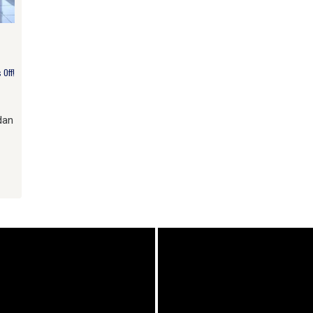
Off!
dan
am
e