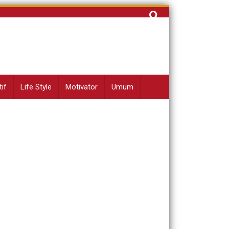
Cari
untuk:
if
Life Style
Motivator
Umum