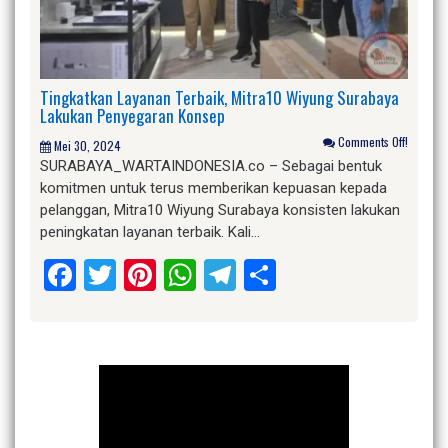
Tingkatkan Layanan Terbaik, Mitra10 Wiyung Surabaya
Lakukan Penyegaran Konsep
Comments Off!
Mei 30, 2024
SURABAYA_WARTAINDONESIA.co – Sebagai bentuk
komitmen untuk terus memberikan kepuasan kepada
pelanggan, Mitra10 Wiyung Surabaya konsisten lakukan
peningkatan layanan terbaik. Kali…
Facebook
Twitter
Pinterest
WhatsApp
Telegram
Share