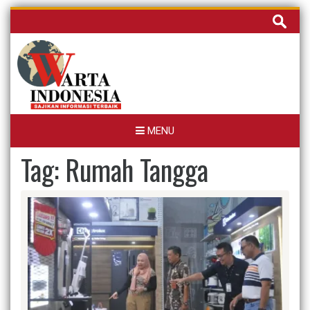
Skip
Cari
to
untuk:
content
MENU
Tag:
Rumah Tangga