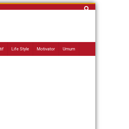
Cari
untuk:
if
Life Style
Motivator
Umum