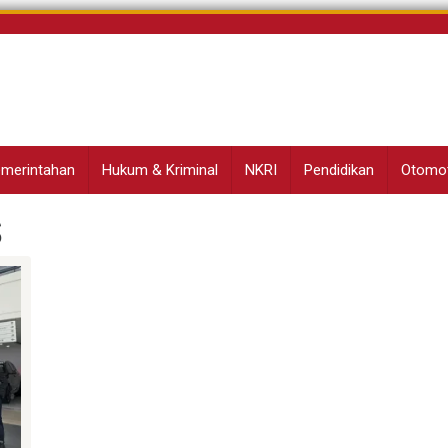
Pemerintahan
Hukum & Kriminal
NKRI
Pendidikan
Otomot
s