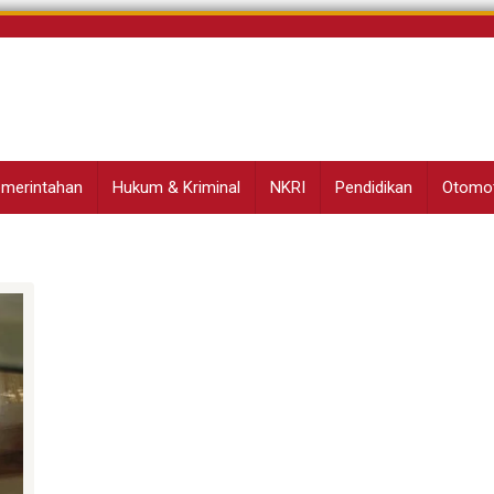
Pemerintahan
Hukum & Kriminal
NKRI
Pendidikan
Otomot
m