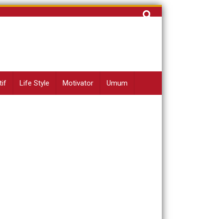
Cari
untuk:
if
Life Style
Motivator
Umum