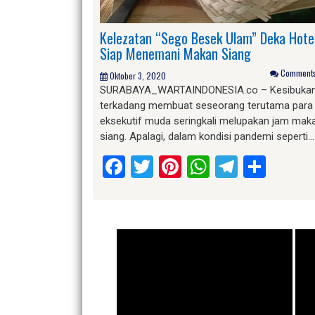
Kelezatan “Sego Besek Ulam” Deka Hote
Siap Menemani Makan Siang
Comments 
Oktober 3, 2020
SURABAYA_WARTAINDONESIA.co – Kesibuka
terkadang membuat seseorang terutama para
eksekutif muda seringkali melupakan jam mak
siang. Apalagi, dalam kondisi pandemi seperti…
Facebook
Twitter
Pinterest
WhatsApp
Telegr
Shar