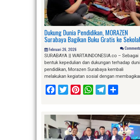
Dukung Dunia Pendidikan, MORAZEN
Surabaya Bagikan Buku Gratis ke Sekola
Comments 
Februari 26, 2026
SURABAYA || WARTAINDONESIA.co – Sebagai
bentuk kepedulian dan dukungan terhadap dun
pendidikan, Morazen Surabaya kembali
melakukan kegiatan sosial dengan membagik
Facebook
Twitter
Pinterest
WhatsApp
Telegr
Shar