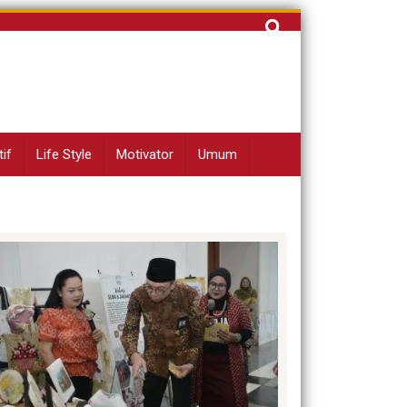
Cari
untuk:
if
Life Style
Motivator
Umum