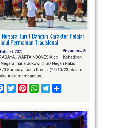
u Negara Turut Bangun Karakter Pelajar
lalui Permainan Tradisional
Comments Off!
ktober 26, 2023
RABAYA_WARTAINDONESIA.co – Kehadiran
 Negara Iriana Jokowi di SD Negeri Pakis
/370 Surabaya pada Kamis, (26/10/23) dalam
ngka turut membangun…
Facebook
Twitter
Pinterest
WhatsApp
Telegram
Share