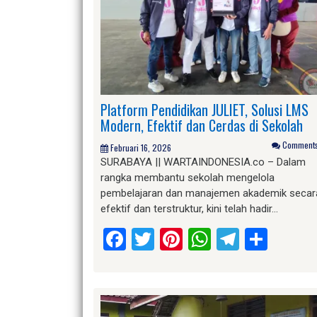
Platform Pendidikan JULIET, Solusi LMS
Modern, Efektif dan Cerdas di Sekolah
Comments 
Februari 16, 2026
SURABAYA || WARTAINDONESIA.co – Dalam
rangka membantu sekolah mengelola
pembelajaran dan manajemen akademik secar
efektif dan terstruktur, kini telah hadir…
Facebook
Twitter
Pinterest
WhatsApp
Telegr
Shar