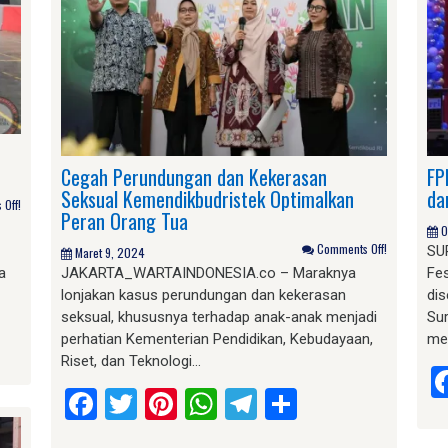
Cegah Perundungan dan Kekerasan
FP
Seksual Kemendikbudristek Optimalkan
da
Off!
Peran Orang Tua
O
Comments Off!
SU
Maret 9, 2024
a
JAKARTA_WARTAINDONESIA.co – Maraknya
Fes
lonjakan kasus perundungan dan kekerasan
dis
seksual, khususnya terhadap anak-anak menjadi
Su
am
e
perhatian Kementerian Pendidikan, Kebudayaan,
me
Riset, dan Teknologi…
Facebook
Twitter
Pinterest
WhatsApp
Telegram
Share