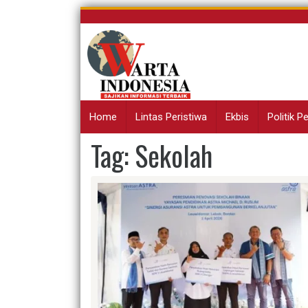
Skip
to
content
Home
Lintas Peristiwa
Ekbis
Politik 
Tag:
Sekolah