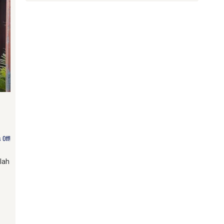
Off!
lah
am
e