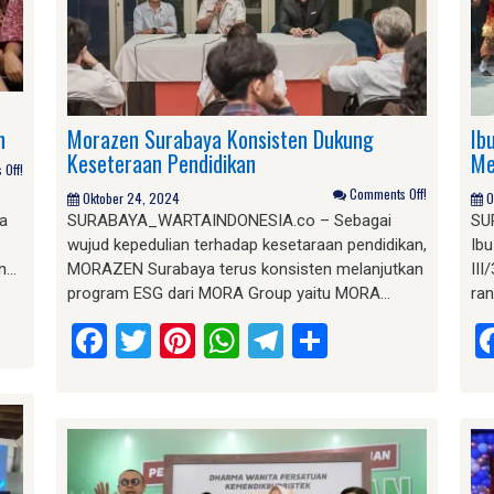
h
Morazen Surabaya Konsisten Dukung
Ib
Keseteraan Pendidikan
Me
Off!
Comments Off!
Oktober 24, 2024
O
ia
SURABAYA_WARTAINDONESIA.co – Sebagai
SU
wujud kepedulian terhadap kesetaraan pendidikan,
Ibu
an…
MORAZEN Surabaya terus konsisten melanjutkan
III
program ESG dari MORA Group yaitu MORA…
ra
am
e
Facebook
Twitter
Pinterest
WhatsApp
Telegram
Share