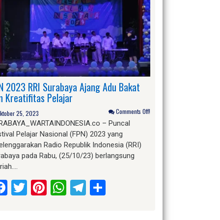
N 2023 RRI Surabaya Ajang Adu Bakat
n Kreatifitas Pelajar
Comments Off!
ktober 25, 2023
RABAYA_WARTAINDONESIA.co – Puncal
tival Pelajar Nasional (FPN) 2023 yang
elenggarakan Radio Republik Indonesia (RRI)
rabaya pada Rabu, (25/10/23) berlangsung
riah….
Facebook
Twitter
Pinterest
WhatsApp
Telegram
Share