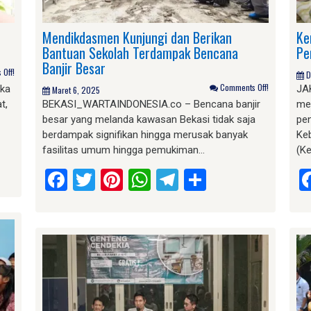
Mendikdasmen Kunjungi dan Berikan
Ke
Bantuan Sekolah Terdampak Bencana
Pe
Banjir Besar
Off!
D
Comments Off!
ka
JA
Maret 6, 2025
t,
BEKASI_WARTAINDONESIA.co – Bencana banjir
mew
besar yang melanda kawasan Bekasi tidak saja
pen
berdampak signifikan hingga merusak banyak
Ke
fasilitas umum hingga pemukiman…
(K
am
e
Facebook
Twitter
Pinterest
WhatsApp
Telegram
Share