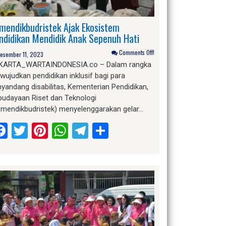
mendikbudristek Ajak Ekosistem
ndidikan Mendidik Anak Sepenuh Hati
Comments Off!
esember 11, 2023
KARTA_WARTAINDONESIA.co – Dalam rangka
ujudkan pendidikan inklusif bagi para
yandang disabilitas, Kementerian Pendidikan,
budayaan Riset dan Teknologi
emendikbudristek) menyelenggarakan gelar…
Facebook
Twitter
Pinterest
WhatsApp
Telegram
Share