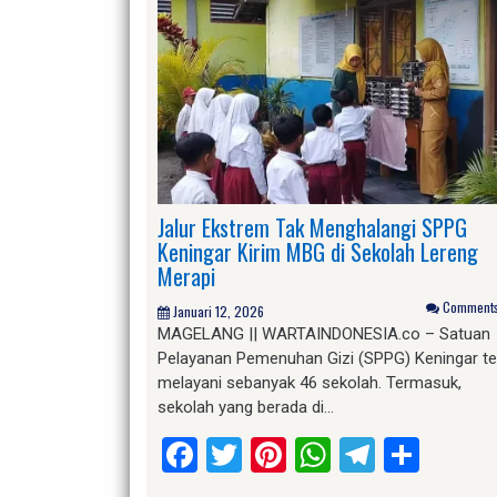
Jalur Ekstrem Tak Menghalangi SPPG
Keningar Kirim MBG di Sekolah Lereng
Merapi
Comments 
Januari 12, 2026
MAGELANG || WARTAINDONESIA.co – Satuan
Pelayanan Pemenuhan Gizi (SPPG) Keningar te
melayani sebanyak 46 sekolah. Termasuk,
sekolah yang berada di…
Facebook
Twitter
Pinterest
WhatsApp
Telegr
Shar