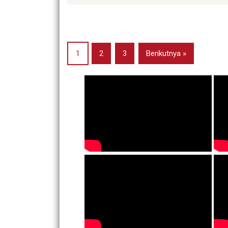
1
2
3
Berikutnya »