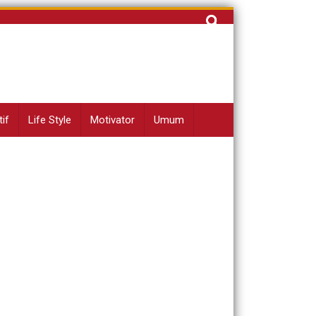
Cari
untuk:
if
Life Style
Motivator
Umum